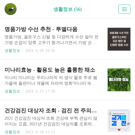
생활정보 (56)
명품가방 수선 추천 - 투엘다움
명품가방, 골든구스 신발 등 다양하게 수선 얼마 전
가방 손잡이 양쪽 고무가 뜯겨나가면서 가방 손잡
이를 수선할 곳을 찾고 있었다. 한 2년 열심히 들고
생활정보
2021. 4. 29. 16:56
다녔는데 어떤 가방이든 손잡이 옆 고무 마감 부분
이 잘 뜯어져 나가는 것 같다. 가방에서 가장 신체
에 많이 닿는 부분이라 손상이 가장 빨리 오는 편이
미나리효능 - 활용도 높은 훌륭한 채소
다. 인터넷에 가방 수선 검색을 하던 중 생활의 달
인에 가방 수선 달인으로 나왔다는 곳이 보여 전화
미나리 미나리는 우리나라의 저 생식 물로 주로 봄
를 걸어보니 손잡이 수선이 가능하다고 해서 그날
가을에 들판이나 개울에 자라며 영화'미나리'속 순
바로 방문하기로 했다. 알고 보니 사장님이 생활의
자의 대사처럼 습기가 있고 약간 그늘진 곳이라면
생활정보
2021. 4. 27. 17:38
달인뿐만 아니라 서민 갑부, 극한직업, 성공스토리
어디서든 잘 자란다. 달면서도 맵고 서늘한 성질을
등 다양한 매체에 등장하신 분이었다. 홈페이지의
가지고 있는데, 각종 비타민이나 몸에 좋은 무기질
미디어 페이지에 들어가니 다양한 매체에 출연한
과 섬유질이 풍부하다. 최근에는 미나리 재배를 하
건강검진 대상자 조회 - 검진 전 주의사항 정리
영상들이 올라와있다. 실제로 수선했다는 가방을
는 곳도 많아졌다. 미나리의 효능 미나리는 해충의
보니 복원 후 정말 어디..
피해에도 강하며 알카리성 음식으로 혈액의 산성
2021 건강검진 대상자 조회 건강에 부쩍 관심이 많
화를 막고 정화하는 효과가 있다. 뿐만 아니라 고혈
아지는 요즘, 2021년 건강검진 대상자를 조회하는
압과 간질환을 예방하고, 몸속의 중금속을 배출해
방법에 대해 소개해볼까 한다. 국가 건강 검진이란
생활정보
2021. 4. 20. 12:23
해독작용을 돕는다. 동의보감에서도 미나리는 갈