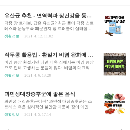
국가, 지방자치단체의 종합적인 계획에 의해 실행
증을 풀어 주고 머리를 맑게 해 주며, 주독을 제거
되는 건강검진으로 현재는 일정 나이 성인 남녀를
할 뿐 아니라 대, 소장을 잘 통하게 하고 변비, 부인
대상으로 국가에서 무료로 실시하고 있으며 2년에
유산균 추천 - 면역력과 장건강을 동시에! 홍삼가득유산균
병, 음주 후의 두통이나 구토에 효과적이며 김치를
한 번 무료로 제공받는다. 홀수 해에는 홀수년 생,
담가 먹거나 삶아서, 혹은 날..
짝수 해에는 짝수년 생이 무료로 받을 수 있다. 통
각종 장 트러블, 답은 유산균? 최근 들어 각종 스트
상적으로 본인이 건강검진 대상자에 해당되는 경
레스와 운동부족 때문인지 장 트러블이 심해짐을
우 국민 건강 공단에서 건강 검진표를 받을 수 있는
느끼고 이를 완화시켜보고자 유산균을 먹기 시작
생활정보
2021. 4. 12. 11:02
데 이때 검진표를 지참하여 해당 병원에 방문하면
했다. 유산균은 잠시 한두 달 먹어서 될 일은 아닌
된다. 건강 검진표가 없을 시에는 신분증을 들고 병
것 같고 꾸준히 오래 먹어야 효과를 보는 것 같다.
원에 방문하면 된다. 직장인의 경우 직장생활을 시
나의 대표적인 장 트러블 증상으로는 복부 가스, 시
작두콩 활용법 - 환절기 비염 완화에 좋은 음식
작한 지 1년 뒤부터 건강검진 대상자에 포함되며
끄러운 장음(배 안고픈데 꼬르륵 소리) 등이다. 예
재직 기간이 1년 미만인..
전 일화로 그래비티라는 아주 고요한 우주영화를
비염 증상 환절기만 되면 더욱 심해지는 비염 증상
보러 간 적이 있었는데 하필 고요한 영화라서 시끄
으로 인해 고생하는 분들이 많다. 비염의 대표적인
러운 장음 때문에 곤욕을 치렀던 적이 있다. 딱히
증상으로는 콧물, 재채기, 코막힘 등이 있으며 비점
생활정보
2021. 4. 6. 13:28
배변활동에 문제가 있는 것은 아니지만 복부 가스
막의 염증성 질환을 의미한다. 이런 비염 증상이 오
와 장음 때문에 너무 신경이 쓰여서 프로바이오틱
래 지속되면 축농증으로 발전할 수 있다. 비염 완화
스 유산균을 자연스럽게 검색하게 되었다. 프로바
에 도움되는 음식 비염에는 단백질, 비타민, 미네랄
과민성대장증후군에 좋은 음식
이오틱스의 역할 우리의 몸 안에는 수많은 유익균
이 많이 함유된 음식을 챙겨 먹는 게 도움이 된다.
과 유해균이 사투를 벌이는데, 프로..
단백질이 많은 음식 - 달걀, 검은콩, 두부, 닭가슴살
과민성 대장증후군이란? 과민성 대장증후군은 스
비타민이 많은 채소와 견과류 - 당근, 토마토, 브로
트레스 혹은 심리적인 불안감 때문에 장이 예민하
콜리, 땅콩, 아몬드 미네랄이 많은 음식 - 감자, 고
고 불안정하게 반응하며 생기는 증상으로 변비형,
생활정보
2021. 4. 5. 17:14
구마, 현미, 미역 비염 완화에 도움되는 작두콩차
설사형 또는 가스형 등 다양한 형태로 나타나고 있
위에 비염 완화에 도움되는 음식들을 언급했으나
다. 대게는 성격이 꼼꼼하고 예민하여 스트레스를
바쁜 일상이나 불규칙한 생활 때문에 일일이 챙겨
잘 받는 유형의 사람에게 많이 나타나며 남성보다