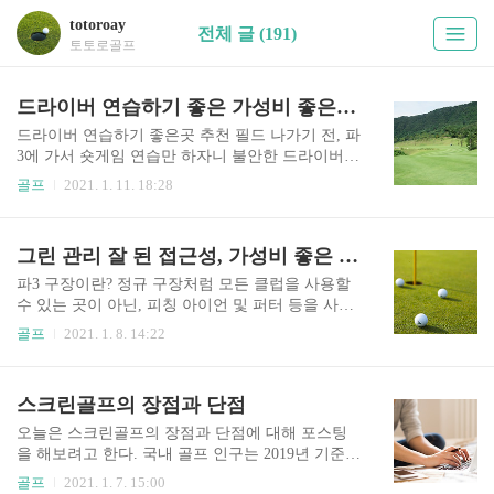
totoroay
전체 글 (191)
토토로골프
드라이버 연습하기 좋은 가성비 좋은 나인홀 구장
드라이버 연습하기 좋은곳 추천 필드 나가기 전, 파
3에 가서 숏게임 연습만 하자니 불안한 드라이버
구질을 점검하고 싶어 질 때, 우드나 유틸리티, 롱
골프
2021. 1. 11. 18:28
아이언 연습이 하고 싶을 때 혹은 부쩍 비싸진 그린
피가 부담이 될 때, 가성비 좋은 9홀 구장을 추천한
다. 각 구장 그린피의 경우 계절에 따라 다소 차이
그린 관리 잘 된 접근성, 가성비 좋은 파3연습장
가 있을 수 있다. 노캐디 9홀 구장 포천 아도니스 cc
퍼블릭 9홀 그린피 - 겨울 기준 주중 55,000원, 주말
파3 구장이란? 정규 구장처럼 모든 클럽을 사용할
70,000~75,000원 인원에 따라 1인용 카트와 4인용
수 있는 곳이 아닌, 피칭 아이언 및 퍼터 등을 사용
카트 중 선택해서 이용할 수 있다. 수동카트 - 3,000
하는 숏게임 연습장을 말한다. 간혹 양잔디인 곳도
골프
2021. 1. 8. 14:22
원(9홀 기준) 오토 카트 - 5,000원(9홀 기준) 4인승
있어, 실전 연습 감각을 익히기에 매우 좋다. 혼자
카트 - 32,000원(4인 9홀 기준) ※4인승 카트의 경
가도 플레이 가능하나, 진행을 위해 다른 일행과 조
우 3~4인 팀에 한해 전화예약으로만 가능하다고
인을 시키는 경우가 대다수이다. 현재 서울과 경기
스크린골프의 장점과 단점
함. ..
에는 많은 파3 구장들이 있다. 파3 구장은 필드를
나가는 것에 비해 저렴하고 연습도 많이 해볼 수 있
오늘은 스크린골프의 장점과 단점에 대해 포스팅
다는 장점이 있으나 드라이버, 우드, 유틸리티를 쳐
을 해보려고 한다. 국내 골프 인구는 2019년 기준 7
보지 못한다는 점이 아쉽다. 대신 어프로치, 퍼팅
00만 명 가까이 돌파했다. 몇 년 뒤면 천만 스포츠
골프
2021. 1. 7. 15:00
같은 숏게임 실력을 향상하기에는 더없이 좋은 구