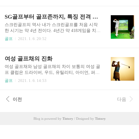
가 되는 것이다.이렇게 골프 인구가 늘어나게 된 이
장이다. 여성의 경우 긴 곳은 6번 아이언까지 사용
유에는 스크린골프가 크게 한몫 기여했다고 생각
가능하고 남성의 경우는 거리가 짧은 초보의 경우
한다. 20년 전만 해도 '골프' 하면 처음 떠오르는 이
SG골프부터 골프존까지, 특징 전격 분석
8번부터 사용 가능하다. 이것은 개개인의 개인차가
미지는 귀족 스포츠, 중장년들의 스포츠라는 이미
있을 수 있..
지가 컸다. 그러나 몇 년 전부터 2030의 젊은 골퍼
스크린골프의 역사 내가 스크린골프를 처음 시작
들이 대거 골프라는 스포츠에 관심을 가지고 즐기
한 시기는 약 4년 전이다. 4년간 약 418게임을 치면
기 시작했다. 그중에는 필드에서부터 경험을 쌓는
서 분석하고 이용해본 결과를 공유하려고 한다.스
골프
2021. 1. 6. 20:52
이들도 많지만, 주변에서 손쉽게 접할 수 있는 스크
크린 골프가 최초로 시작된 시기는 1980년에도 스
린골프를 통해 접하는 경우가 많다. 스크린골프의
크린 골프장이 존재했다고 하나, 대중에게 본격적
장점 1. 날씨에 구애받지 않고 플레이할 수 있다.
으로 알려지기 시작한 것은 2010년 이후부터이다.
여성 골프채의 진화
이것이 스크린골프의 가장 큰 장점이라 할 수 있다.
이중에서도 가장 널리 알려지고 많이 이용하는 곳
보통은 필드를..
은 단연 골프존이다. 골프존은 2015년에 설립되어
여성 골프채와 남성 골프채의 차이 보통의 여성 골
네트워크 플레이, 대회 모드 플레이, 전국 골프장을
프 클럽은 드라이버, 우드, 유틸리티, 아이언, 퍼터
세밀하게 시뮬레이션하여 전국의 골퍼들에게 큰
이렇게 구성되어있다. 그러나 남성 골프 클럽과는
골프
2021. 1. 6. 14:53
인기를 얻으며 2019년 기준(2,390억 원)의 매출을
그 개수에서 현저히 차이가 있는데 그 개수의 차이
달성하였다. 현재 국내 스크린골프 시장점유율 1위
는 아이언의 개수에서 많이 발생한다. 남성 아이언
이며 GDR기계 출시, 시스템 업데이트 등 끊임없는
은 통상적으로 4,5,6,7,8,9, P, S, A의 구성이다. 경우
이전
다음
기술 연구가 진행되고 있는 기업이다. 그 뒤를 바짝
에 따라 롱 아이언에 자신 있는 남성들은 2번, 3번
쫓고 있는 티..
아이언까지 추가해서 사용하기도 한다. 그러나 시
중에 파는 여성 아이언의 경우 5,6,7,8,9, P, S 7 아이
Blog is powered by
Tistory
/ Designed by
Tistory
언의 구성이거나 5번마저 없는 6 아이언부터 S웨지
의 구성으로 짜여 있는 경우가 많다. 그 이유는 여
성들이 롱 아이언을 치기 힘들다는 이유에서 롱아
이언 대신 유틸리티나 우드를 사용한다는 점이다.